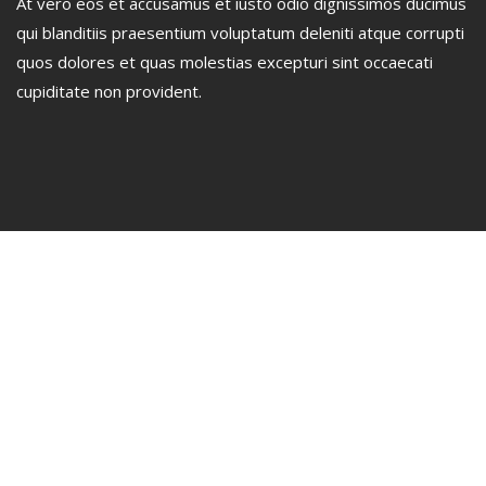
At vero eos et accusamus et iusto odio dignissimos ducimus
qui blanditiis praesentium voluptatum deleniti atque corrupti
quos dolores et quas molestias excepturi sint occaecati
cupiditate non provident.